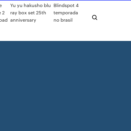
e
Yu yu hakusho blu
Blindspot 4
 2
ray box set 25th
temporada
oad
anniversary
no brasil