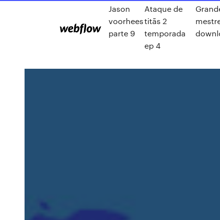
Jason
Ataque de
Grand
voorhees
titãs 2
mestre
parte 9
temporada
downl
ep 4